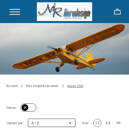
/
/
Accueil
Kits coupées au laser
Avion Civil
Filtres
A - Z
12
24
36
Classer par
Voir