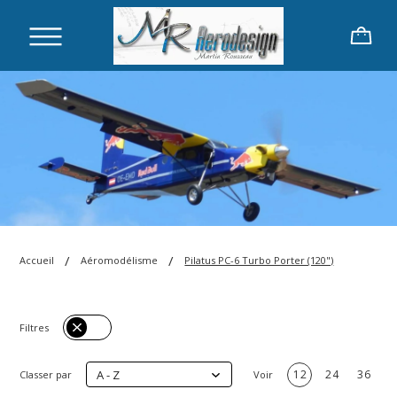
/
/
Accueil
Aéromodélisme
Pilatus PC-6 Turbo Porter (120")
Filtres
A - Z
12
24
36
Classer par
Voir