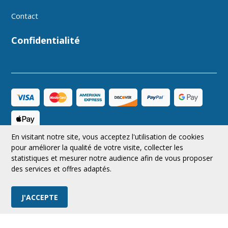
Contact
Confidentialité
En visitant notre site, vous acceptez l'utilisation de cookies
CAD
Suivez-nous
pour améliorer la qualité de votre visite, collecter les
statistiques et mesurer notre audience afin de vous proposer
des services et offres adaptés.
© 2026 MRAerodesign Tous droits réservés.
J'ACCEPTE
Boutique en ligne
par Panierdachat™