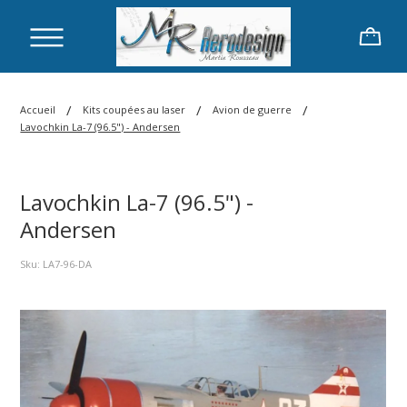
/
/
/
Accueil
Kits coupées au laser
Avion de guerre
Lavochkin La-7 (96.5") - Andersen
Lavochkin La-7 (96.5") -
Andersen
Sku: LA7-96-DA