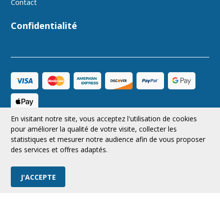
Contact
Confidentialité
En visitant notre site, vous acceptez l'utilisation de cookies
CAD
Suivez-nous
pour améliorer la qualité de votre visite, collecter les
statistiques et mesurer notre audience afin de vous proposer
des services et offres adaptés.
© 2026 MRAerodesign Tous droits réservés.
J'ACCEPTE
Boutique en ligne
par Panierdachat™